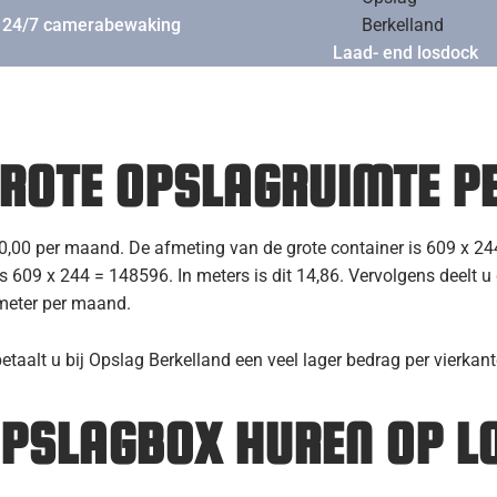
24/7 camerabewaking
Laad- end losdock
met heftruck aanwezi
GROTE OPSLAGRUIMTE P
0,00 per maand. De afmeting van de grote container is 609 x 244
 609 x 244 = 148596. In meters is dit 14,86. Vervolgens deelt u 
 meter per maand.
etaalt u bij Opslag Berkelland een veel lager bedrag per vierkant
OPSLAGBOX HUREN OP L