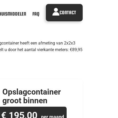
CONTACT
HUISMIDDELEN
FAQ
lagcontainer heeft een afmeting van 2x2x3
lt u door het aantal vierkante meters: €89,95
Opslagcontainer
groot binnen
€ 195,00
per maand