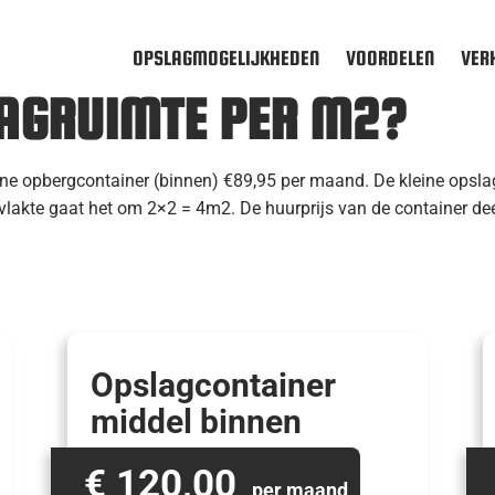
OPSLAGMOGELIJKHEDEN
VOORDELEN
VER
AGRUIMTE PER M2?
kleine opbergcontainer (binnen) €89,95 per maand. De kleine ops
vlakte gaat het om 2×2 = 4m2. De huurprijs van de container dee
Opslagcontainer
middel binnen
€ 120,00
per maand